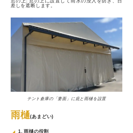
窓の上: 窓の上に設置して雨水の浸入を防ぎ、日
差しを遮断します。
テント倉庫の「妻面」に庇と雨樋を設置
雨樋
(あまどい)
1. 雨樋の役割