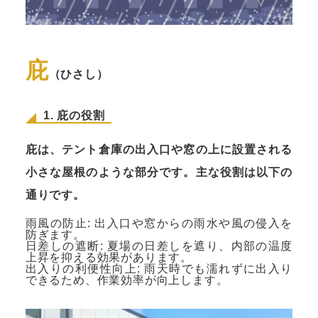
庇
（ひさし）
1. 庇の役割
庇は、テント倉庫の出入口や窓の上に設置される
小さな屋根のような部分です。主な役割は以下の
通りです。
雨風の防止: 出入口や窓からの雨水や風の侵入を
防ぎます。
日差しの遮断: 夏場の日差しを遮り、内部の温度
上昇を抑える効果があります。
出入りの利便性向上: 雨天時でも濡れずに出入り
できるため、作業効率が向上します。