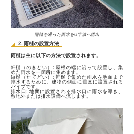
雨樋を通った雨水をU字溝へ排出
2. 雨樋の設置方法
雨樋は主に以下の方法で設置されます。
軒樋（のきどい）: 屋根の端に沿って設置し、集
めた雨水を一箇所に集めます。
縦樋（たてどい）: 軒樋で集めた雨水を地面まで
排水するために、建物の側面に垂直に設置される
パイプです。
排水口: 地面に設置される排水口に雨水を導き、
敷地外または排水設備へ流します。